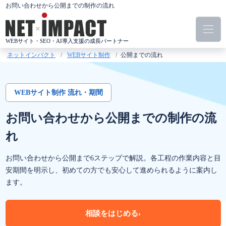
コ
お問い合わせから公開までの制作の流れ
ン
テ
ン
WEBサイト・SEO・AI導入支援の成長パートナー
ツ
ネットインパクト
WEBサイト制作
公開までの流れ
へ
ス
キ
WEBサイト制作 流れ・期間
ッ
プ
お問い合わせから公開までの
制作の流
れ
お問い合わせから公開まで6ステップで解説。各工程の作業内容と目
安期間を明示し、初めての方でも安心して進められるように案内し
ます。
相談をはじめる
›