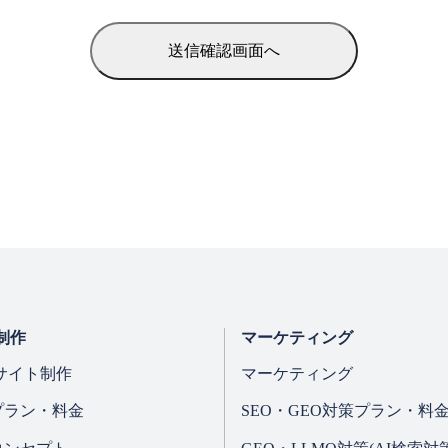
、保守サポート
るサービス改善
う連絡、通知
絡
ぐため、社内規程の整備、従業者教育、アクセス権限管理等の
の利用目的
な手段により個人情報を取得します。
、法律に定めのある場合を除き、本人の同意なく取得しません
制作
マーケティング
サイト制作
マーケティング
針・その他の規範の遵守
プラン・料金
SEO・GEO対策プラン・料