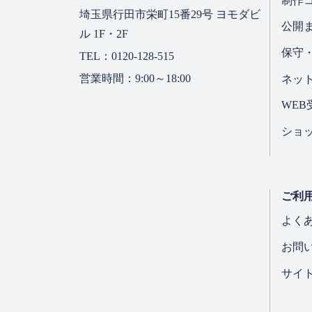
制作
当社は、個人情報保護
埼玉県行田市栄町15番29号 ヨモダビ
公開
ル 1F・2F
保守
TEL：0120-128-515
安全管理
営業時間：9:00～18:00
ネッ
当社は、個人情報への
WE
す。
ショ
アクセス権管理
パスワード管理
暗号化・通信保護
ご利
持ち出し制限
よく
教育・訓練
お問
内部監査
委託先管理
サイ
万一事故等が発生した