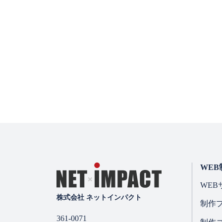
アフターサービス
利用状況分析によ
サービス提供に伴
採用選考および連
また、目的外利用を防
扱いを徹底します。
個人情報
当社は、適法かつ公正
また要配慮個人情報は
WEB
WEB
株式会社 ネットインパクト
法令・指
制作
361-0071