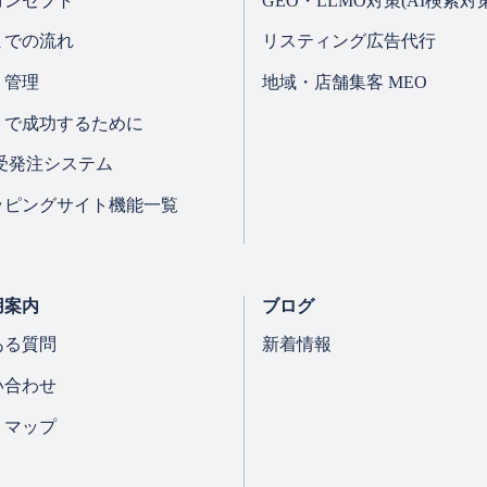
コンセプト
GEO・LLMO対策(AI検索対策
法をはじめとする関係法令、行政ガイドライン等を遵守します
までの流れ
リスティング広告代行
・管理
地域・店舗集客 MEO
措置の実施と是正
トで成功するために
不正アクセス、漏えい、滅失、毀損等を防止するため、次の安
B受発注システム
ッピングサイト機能一覧
用案内
ブログ
ある質問
新着情報
い合わせ
トマップ
場合には、速やかに原因を究明し、是正および再発防止の措置