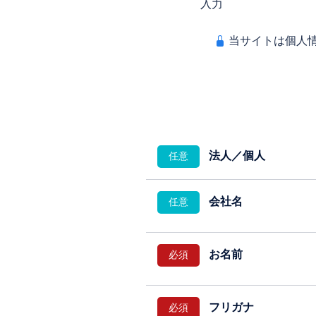
入力
当サイトは個人
法人／個人
会社名
お名前
フリガナ