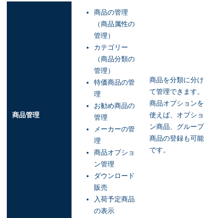
商品の管理
（商品属性の
管理）
カテゴリー
（商品分類の
管理）
商品を分類に分け
特価商品の管
て管理できます。
理
商品オプションを
お勧め商品の
商品管理
使えば、オプショ
管理
ン商品、グループ
メーカーの管
商品の登録も可能
理
です。
商品オプショ
ン管理
ダウンロード
販売
入荷予定商品
の表示