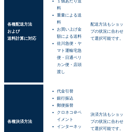
１個あたり送
料
重量による送
料
各種配送方法
配送方法もショッ
お買い上げ金
および
プの状況に合わせ
額による送料
送料計算に対応
て選択可能です。
佐川急便・ヤ
マト運輸宅急
便・日通ペリ
カン便・店頭
渡し
代金引替
銀行振込
郵便振替
クロネコ＠ペ
決済方法もショッ
イメント
各種決済方法
プの状況に合わせ
インターネッ
て選択可能です。