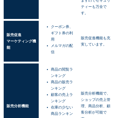
ますのでセキュリ
ティーも万全で
す。
クーポン券、
ギフト券の利
販売促進
販売促進機能も充
用
マーケティング機
実しています。
メルマガの配
能
信
商品の閲覧ラ
ンキング
商品の販売ラ
ンキング
販売分析機能で、
顧客の売上ラ
ショップの売上管
ンキング
販売分析機能
理、商品分析、顧
在庫の少ない
客分析が可能で
商品ランキン