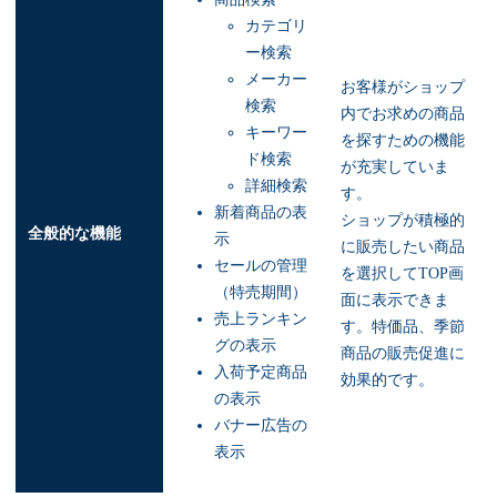
カテゴリ
ー検索
メーカー
お客様がショップ
検索
内でお求めの商品
キーワー
を探すための機能
ド検索
が充実していま
詳細検索
す。
新着商品の表
ショップが積極的
全般的な機能
示
に販売したい商品
セールの管理
を選択してTOP画
（特売期間）
面に表示できま
売上ランキン
す。特価品、季節
グの表示
商品の販売促進に
入荷予定商品
効果的です。
の表示
バナー広告の
表示