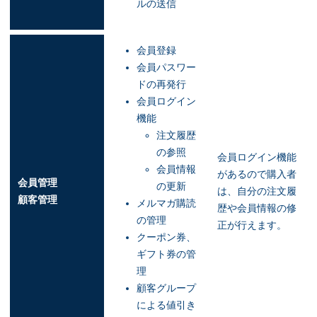
ルの送信
会員登録
会員パスワー
ドの再発行
会員ログイン
機能
注文履歴
の参照
会員ログイン機能
会員情報
があるので購入者
会員管理
の更新
は、自分の注文履
顧客管理
メルマガ購読
歴や会員情報の修
の管理
正が行えます。
クーポン券、
ギフト券の管
理
顧客グループ
による値引き