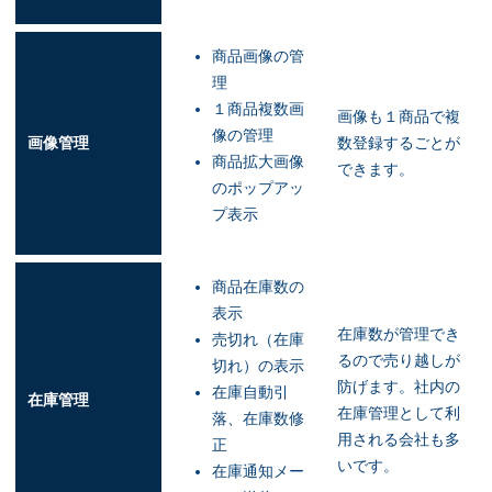
商品画像の管
理
１商品複数画
画像も１商品で複
像の管理
画像管理
数登録するごとが
商品拡大画像
できます。
のポップアッ
プ表示
商品在庫数の
表示
在庫数が管理でき
売切れ（在庫
るので売り越しが
切れ）の表示
防げます。社内の
在庫自動引
在庫管理
在庫管理として利
落、在庫数修
用される会社も多
正
いです。
在庫通知メー