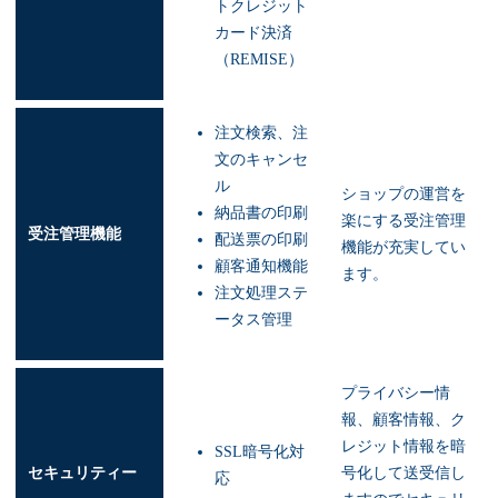
トクレジット
カード決済
（REMISE）
注文検索、注
文のキャンセ
ル
ショップの運営を
納品書の印刷
楽にする受注管理
受注管理機能
配送票の印刷
機能が充実してい
顧客通知機能
ます。
注文処理ステ
ータス管理
プライバシー情
報、顧客情報、ク
レジット情報を暗
SSL暗号化対
セキュリティー
号化して送受信し
応