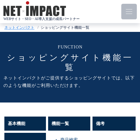
コ
ン
テ
WEBサイト・SEO・AI導入支援の成長パートナー
ン
ネットインパクト
ショッピングサイト機能一覧
ツ
へ
ス
ショッピングサイト機能一
キ
ッ
覧
プ
ネットインパクトがご提供するショッピングサイトでは、以下
のような機能がご利用いただけます。
基本機能
機能一覧
備考
商品検索