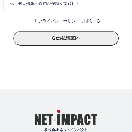
め、個人情報の適切な保護を実践します。
本方針における「個人情報」とは、個人情報保護法に定め
プライバシーポリシーに同意する
る、生存する個人に関する情報（氏名、住所、電話番号、メ
ールアドレスその他の特定の個人を識別できる情報）をいい
ます。
個人情報の利用目的
当社は、Web制作関連業務における下記の事業目的に応じて
個人情報を利用します。
お問い合わせへの対応
見積り・ご提案・契約・業務遂行
Web制作・ECサイト構築・システム運用に関する業務
アフターサービス、保守サポート
利用状況分析によるサービス改善
サービス提供に伴う連絡、通知
株式会社 ネットインパクト
採用選考および連絡