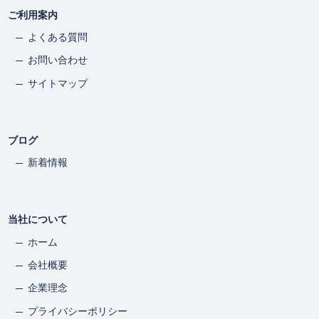
を設け、誠実かつ迅速に対応します。
ご利用案内
よくある質問
個人情報保護マネジメントシステムの継
お問い合わせ
続的改善
サイトマップ
当社は、個人情報保護マネジメントシステム（PMS）を定期
的に見直し、継続的な改善に努めます。
ブログ
新着情報
方針の周知および公表
当社は、本方針を全従業者に教育等を通じて周知徹底し、社
当社について
外に対してはWebサイト等を通じて公表します。また、法令
ホーム
改正や社会環境の変化に応じて見直しを行い、常に最新の状
態を維持します。
会社概要
企業理念
適用範囲
プライバシーポリシー