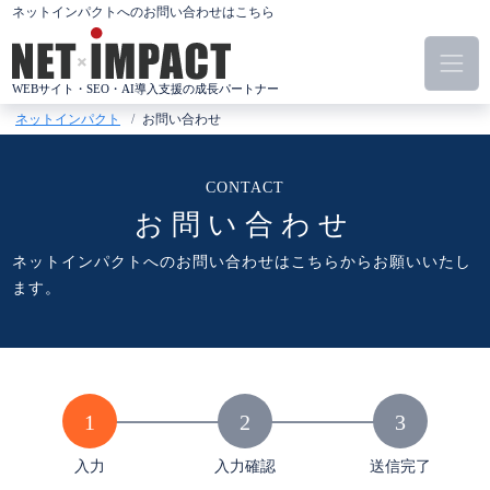
コ
ネットインパクトへのお問い合わせはこちら
ン
テ
ン
WEBサイト・SEO・AI導入支援の成長パートナー
ツ
ネットインパクト
お問い合わせ
へ
ス
キ
お問い合わせ
ッ
プ
ネットインパクトへのお問い合わせはこちらからお願いいたし
ます。
入力
入力確認
送信完了