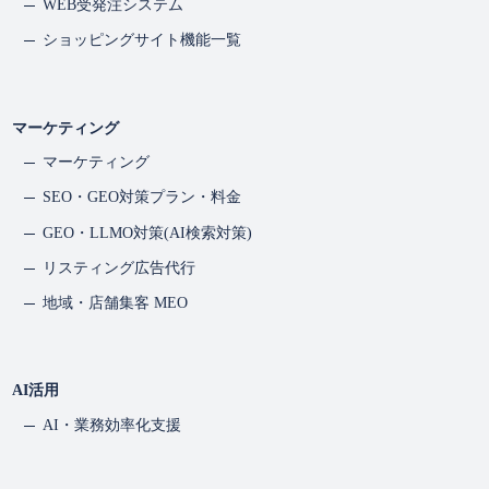
安全管理措置の実施と是正
WEB受発注システム
ショッピングサイト機能一覧
当社は、個人情報への不正アクセス、漏えい、滅失、毀損等
を防止するため、次の安全管理措置を講じます。
マーケティング
アクセス権管理
パスワード管理
マーケティング
暗号化・通信保護
SEO・GEO対策プラン・料金
持ち出し制限
GEO・LLMO対策(AI検索対策)
教育・訓練
内部監査
リスティング広告代行
委託先管理
地域・店舗集客 MEO
万一事故等が発生した場合には、速やかに原因を究明し、是
正および再発防止の措置を講じます。
AI活用
苦情および相談への対応
AI・業務効率化支援
当社は、個人情報に関する苦情や相談を受け付ける専用窓口