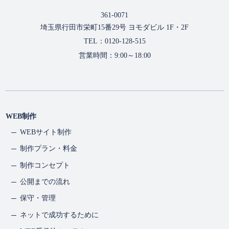
361-0071
また、目的外利用を防ぐため、社内規程の整備、従業者教
埼玉県行田市栄町15番29号 ヨモダビル 1F・2F
育、アクセス権限管理等の措置を講じ、適正な取扱いを徹底
TEL：0120-128-515
します。
営業時間：9:00～18:00
個人情報の利用目的
当社は、適法かつ公正な手段により個人情報を取得します。
また要配慮個人情報は、法律に定めのある場合を除き、本人
WEB制作
の同意なく取得しません。
WEBサイト制作
制作プラン・料金
法令・指針・その他の規範の遵守
制作コンセプト
公開までの流れ
当社は、個人情報保護法をはじめとする関係法令、行政ガイ
ドライン等を遵守します。
保守・管理
ネットで成功するために