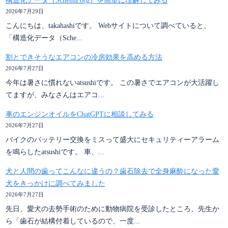
構造化データ（Schema.org）を簡単に理解してみる
2026年7月29日
こんにちは、takahashiです。 Webサイトについて調べていると、
「構造化データ（Sche...
割とできそうなエアコンの冷房効果を高める方法
2026年7月27日
今年は暑さに慣れないatsushiです。 この暑さでエアコンが大活躍し
てますが、みなさんはエアコ...
車のエンジンオイルをChatGPTに相談してみる
2026年7月27日
バイクのバッテリー交換をミスって盛大にセキュリティーアラーム
を鳴らしたatsushiです。 車、...
犬と人間の歯ってこんなに違うの？歯石除去で全身麻酔になった愛
犬をきっかけに調べてみました
2026年7月27日
先日、愛犬の去勢手術のために動物病院を受診したところ、先生か
ら「歯石が結構付着しているので、一度...