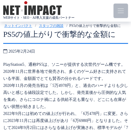
コ
ン
テ
WEBサイト・SEO・AI導入支援の成長パートナー
ン
ネットインパクト
スタッフの雑談
PS5の値上がりで衝撃的な金額に
ツ
PS5の値上がりで衝撃的な金額に
へ
ス
2025年2月24日
キ
ッ
PlayStation5、通称PS5は、ソニーが提供する次世代ゲーム機です。
プ
2020年11月に世界各地で発売され、多くのゲーム好きに支持されて
いる半面、金額面でとても賛否の分かれるハードです。
2020年11月の発売当初は「5万4978円」と、過去のハードよりも少し
高いと感じる値段設定でした。しかし、発売直後から圧倒的な人気
を集め、さらにコロナ禍による供給不足も重なり、どこにも在庫が
ない状態が続きました。
2022年9月には初めての値上げが行われ、「6万478円」に変更。さら
に2023年11月には再度値上げがあり「6万6980円」となりました。そ
して2024年9月2日にはさらなる値上げが実施され、標準モデルが「7