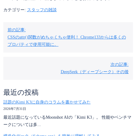
カテゴリー:
スタッフの雑談
投
前の記事:
稿
CSSのattr()関数がめちゃくちゃ便利！ Chrome133からは多くの
ナ
プロパティで使用可能に。
ビ
ゲ
次の記事:
ー
DeepSeek（ディープシーク）その後
シ
ョ
ン
最近の投稿
話題のKimi K3に自身のコラムを書かせてみた
2026年7月31日
最近話題になっているMoonshot AIの「Kimi K3」。 性能やベンチマ
ークについては多...