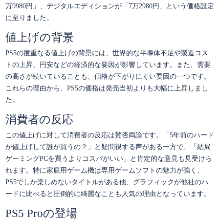
万9980円」、デジタルエディションが「7万2980円」という価格設定
に至りました。
値上げの背景
PS5の度重なる値上げの背景には、世界的な半導体不足や製造コス
トの上昇、円安などの経済的な要因が影響しています。また、需要
の高さが続いていることも、価格が下がりにくい要因の一つです。
これらの理由から、PS5の価格は発売当初よりも大幅に上昇しまし
た。
消費者の反応
この値上げに対して消費者の反応は賛否両論です。「5年前のハード
が値上げして誰が買うの？」と疑問視する声がある一方で、「結局
ゲーミングPCを買うよりコスパがいい」と肯定的な意見も見受けら
れます。特に家庭用ゲーム機は専用ゲームソフトの魅力が強く、
PS5でしか楽しめないタイトルがある他、グラフィックが他社のハ
ードに比べると圧倒的に綺麗なことも人気の理由となっています。
PS5 Proの登場