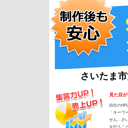
さいたま市
見た目が
自社のH
「キーワ
せん。さ
を行うこ