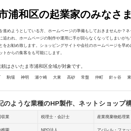
市浦和区の起業家のみなさま
を進めようとしている方、ホームページの準備もしておきませんか？ネ
に追われ、ホームページの制作や運用に手が回らなくなってしまいがち
とをお勧め致します。ショッピングサイトや会社のホームページを早め
ットからの集客をも可能にします。
依頼はさいたま市浦和区全域が対象です。
町
駒場
神明
瀬ケ崎
大東
高砂
常盤
仲町
針ヶ谷
記のような業種のHP製作、ネットショップ
回収業
税理士・会計士
産業廃棄物処理業
幼稚園
NPO法人
アパレル・ファッ