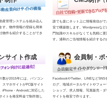
（
動産管理システムを組み込ん
誰でも楽にネット上に情報発信がで
ます。物件情報の登録も簡単
安で構築致します。Wordpress
社物件を紹介することができ
門知識やスキルがなくても気軽に更
す。浦和のご当地情報を紹介するの
ンサイト作成
会員制・ポ
数が2015年には、パソコン
FacebookやTwitter、LINE
、スマホサイトがPC版サイト
ログ、地域ポータルサイトやフォー
hone・Androidに対応した
ショップ、求人情報、写真販売・ダ
サイトを格安料金で制作致し
サイトを格安で作ります。