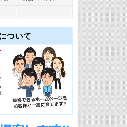
について
ー
。
常
う
問
も
思