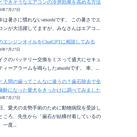
とできそうなエアコンの冷房効果を高める方法
26年7月27日
年は暑さに慣れないatsushiです。 この暑さでエ
コンが大活躍してますが、みなさんはエアコ...
のエンジンオイルをChatGPTに相談してみる
26年7月27日
イクのバッテリー交換をミスって盛大にセキュ
ティーアラームを鳴らしたatsushiです。 車、...
と人間の歯ってこんなに違うの？歯石除去で全
麻酔になった愛犬をきっかけに調べてみました
26年7月27日
日、愛犬の去勢手術のために動物病院を受診し
ところ、先生から「歯石が結構付着しているの
一度...