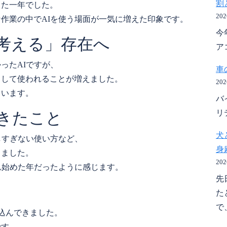
割
った一年でした。
20
作業の中でAIを使う場面が一気に増えた印象です。
今
考える」存在へ
ア
ったAIですが、
車
として使われることが増えました。
20
ています。
バ
リ
きたこと
犬
しすぎない使い方など、
身
きました。
20
れ始めた年だったように感じます。
先
た
で、
り込んできました。
です。