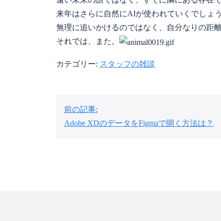
来年はさらに自然にAIが使われていくでしょ
無理に追いかけるのではなく、自分なりの距
それでは、また。
カテゴリー:
スタッフの雑談
投
前の記事:
稿
Adobe XDのデータをFigmaで開く方法は？
ナ
ビ
ゲ
ー
シ