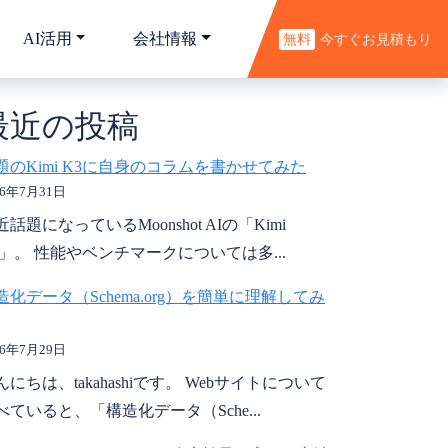
AI活用
会社情報
無料
今すぐお見積もり
最近の投稿
題のKimi K3に自身のコラムを書かせてみた
26年7月31日
近話題になっているMoonshot AIの「Kimi
3」。 性能やベンチマークについては多...
造化データ（Schema.org）を簡単に理解してみ
26年7月29日
んにちは、takahashiです。 Webサイトについて
べていると、「構造化データ（Sche...