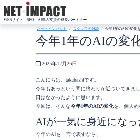
コ
ン
WEBサイト・SEO・AI導入支援の成長パートナー
テ
ネットインパクト
スタッフの雑談
今年1年のAIの変化
ン
今年1年のAIの
ツ
へ
ス
2025年12月26日
キ
ッ
こんにちは、takahashiです。
プ
今年もあっという間に終わりが近づいてきまし
日はなかったように思います。
今回は、そんな
今年1年のAIの変化
を、個人的
AIが一気に身近になっ
今年のAIを一言で表すなら、