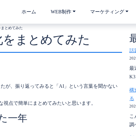
ホーム
WEB制作
マーケティング
をまとめてみた
変化をまとめてみた
話
20
最
K
たが、振り返ってみると「AI」という言葉を聞かない
構
る
な視点で簡単にまとめてみたいと思います。
20
た一年
こ
調