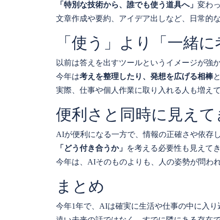
「特別な技術から、誰でも使う道具へ」
変わ
文章作成や要約、アイデア出しなど、日常的な
「使う」より「一緒に
以前は答えを出すツールというイメージが強か
今年は
考えを整理したり、発想を広げる相棒
実際、仕事や個人作業に取り入れる人も増え
便利さと同時に見えて
AIが便利になる一方で、情報の正確さや依存
「どう付き合うか」
を考える必要性も見えて
今年は、AIそのものよりも、人の姿勢が問わ
まとめ
今年1年で、AIは確実に生活や仕事の中に入
遠い未来の話ではなく、すでに隣にある存在