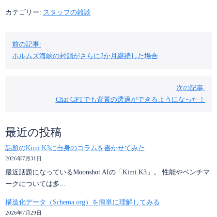
カテゴリー:
スタッフの雑談
投
前の記事:
稿
ホルムズ海峡の封鎖がさらに2か月継続した場合
ナ
ビ
ゲ
次の記事:
Chat GPTでも背景の透過ができるようになった！
ー
シ
ョ
最近の投稿
ン
話題のKimi K3に自身のコラムを書かせてみた
2026年7月31日
最近話題になっているMoonshot AIの「Kimi K3」。 性能やベンチマ
ークについては多...
構造化データ（Schema.org）を簡単に理解してみる
2026年7月29日