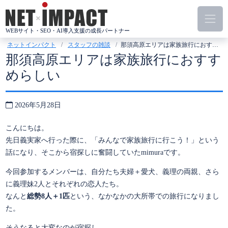
コ
ン
テ
WEBサイト・SEO・AI導入支援の成長パートナー
ン
ネットインパクト
スタッフの雑談
那須高原エリアは家族旅行におすすめらしい
ツ
那須高原エリアは家族旅行におすす
へ
めらしい
ス
キ
ッ
2026年5月28日
プ
こんにちは。
先日義実家へ行った際に、「みんなで家族旅行に行こう！」という
話になり、そこから宿探しに奮闘していたmimuraです。
今回参加するメンバーは、自分たち夫婦＋愛犬、義理の両親、さら
に義理妹2人とそれぞれの恋人たち。
なんと
総勢8人＋1匹
という、なかなかの大所帯での旅行になりまし
た。
そうなると大変なのが宿探し。