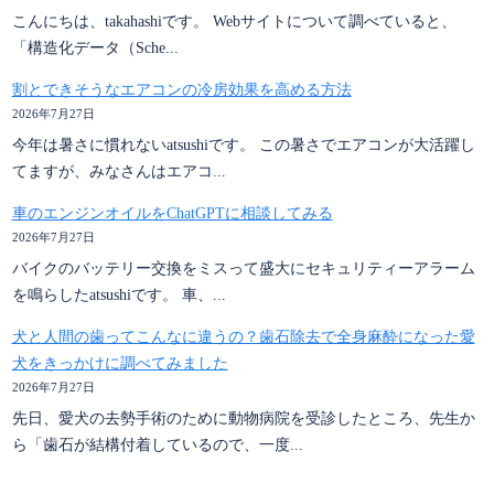
こんにちは、takahashiです。 Webサイトについて調べていると、
「構造化データ（Sche...
割とできそうなエアコンの冷房効果を高める方法
2026年7月27日
今年は暑さに慣れないatsushiです。 この暑さでエアコンが大活躍し
てますが、みなさんはエアコ...
車のエンジンオイルをChatGPTに相談してみる
2026年7月27日
バイクのバッテリー交換をミスって盛大にセキュリティーアラーム
を鳴らしたatsushiです。 車、...
犬と人間の歯ってこんなに違うの？歯石除去で全身麻酔になった愛
犬をきっかけに調べてみました
2026年7月27日
先日、愛犬の去勢手術のために動物病院を受診したところ、先生か
ら「歯石が結構付着しているので、一度...