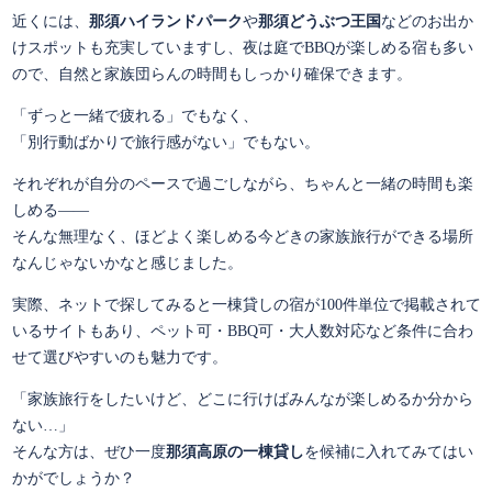
近くには、
那須ハイランドパーク
や
那須どうぶつ王国
などのお出か
けスポットも充実していますし、夜は庭でBBQが楽しめる宿も多い
ので、自然と家族団らんの時間もしっかり確保できます。
「ずっと一緒で疲れる」でもなく、
「別行動ばかりで旅行感がない」でもない。
それぞれが自分のペースで過ごしながら、ちゃんと一緒の時間も楽
しめる――
そんな無理なく、ほどよく楽しめる今どきの家族旅行ができる場所
なんじゃないかなと感じました。
実際、ネットで探してみると一棟貸しの宿が100件単位で掲載されて
いるサイトもあり、ペット可・BBQ可・大人数対応など条件に合わ
せて選びやすいのも魅力です。
「家族旅行をしたいけど、どこに行けばみんなが楽しめるか分から
ない…」
そんな方は、ぜひ一度
那須高原の一棟貸し
を候補に入れてみてはい
かがでしょうか？