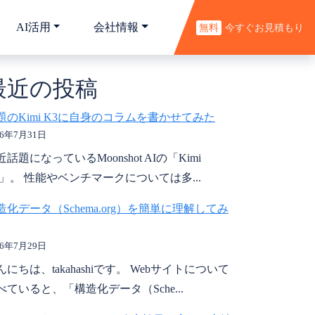
AI活用
会社情報
無料
今すぐお見積もり
最近の投稿
題のKimi K3に自身のコラムを書かせてみた
26年7月31日
近話題になっているMoonshot AIの「Kimi
3」。 性能やベンチマークについては多...
造化データ（Schema.org）を簡単に理解してみ
26年7月29日
んにちは、takahashiです。 Webサイトについて
べていると、「構造化データ（Sche...