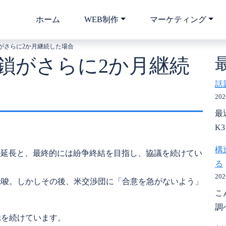
ホーム
WEB制作
マーケティング
がさらに2か月継続した場合
鎖がさらに2か月継続
話
20
最
K
構
戦の延長と、最終的には紛争終結を目指し、協議を続けてい
る
20
示唆。しかしその後、米交渉団に「合意を急がないよう」
こ
調
騰を続けています。