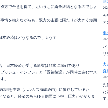
割
カ双方で合意を得て、近いうちに紛争終結となるのでしょ
20
今
る事情を抱えながらも、双方の主張に隔たりが大きく短期
ア
車
日本経済はどうなるのでしょう？
20
バ
リ
犬
合、日本経済が受ける影響は非常に深刻であり
身
プッシュ・インフレ」と「景気後退」が同時に進む**ス
20
ます。
先
の約2割を中東（ホルムズ海峡経由）に依存しているた
た
となると、経済のあらゆる側面に下押し圧力がかかりま
で、