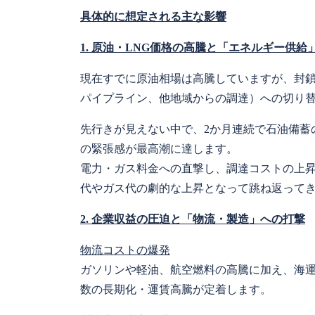
具体的に想定される主な影響
1. 原油・LNG価格の高騰と「エネルギー供給
現在すでに原油相場は高騰していますが、封鎖
パイプライン、他地域からの調達）への切り
先行きが見えない中で、2か月連続で石油備蓄
の緊張感が最高潮に達します。
電力・ガス料金への直撃し、調達コストの上
代やガス代の劇的な上昇となって跳ね返って
2. 企業収益の圧迫と「物流・製造」への打撃
物流コストの爆発
ガソリンや軽油、航空燃料の高騰に加え、海
数の長期化・運賃高騰が定着します。