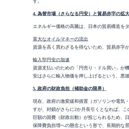
す。
4. 為替市場（さらなる円安）と貿易赤字の拡
エネルギー価格の高騰は、日本の貿易構造を
莫大なオイルマネーの流出
資源を高く買わざるを得ないため、貿易赤字
輸入型円安の加速
資源支払いのための「円売り・ドル買い」が
安はさらに輸入物価を押し上げるという、悪
5. 政府の財政負担（補助金の限界）
現在、政府の激変緩和措置（ガソリンや電気
すが、封鎖がさらに2か月長引くとなれば、こ
巨額の国費（財政出動）が投じられるため、
保障費負担増への懸念という形で、長期的な