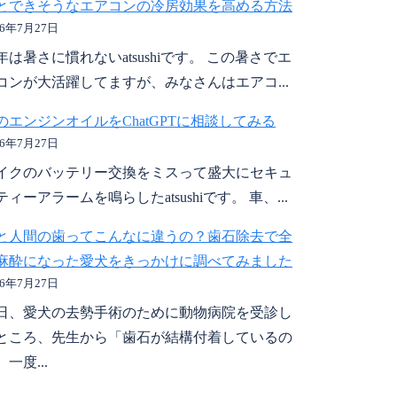
とできそうなエアコンの冷房効果を高める方法
26年7月27日
年は暑さに慣れないatsushiです。 この暑さでエ
コンが大活躍してますが、みなさんはエアコ...
のエンジンオイルをChatGPTに相談してみる
26年7月27日
イクのバッテリー交換をミスって盛大にセキュ
ティーアラームを鳴らしたatsushiです。 車、...
と人間の歯ってこんなに違うの？歯石除去で全
麻酔になった愛犬をきっかけに調べてみました
26年7月27日
日、愛犬の去勢手術のために動物病院を受診し
ところ、先生から「歯石が結構付着しているの
一度...