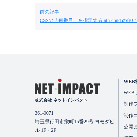
投
前の記事:
稿
CSSの「何番目」を指定する nth-child の使
ナ
ビ
ゲ
ー
シ
WEB
ョ
WEB
ン
株式会社 ネットインパクト
制作
361-0071
制作
埼玉県行田市栄町15番29号 ヨモダビ
公開
ル 1F・2F