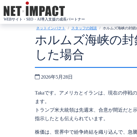
コ
ン
WEBサイト・SEO・AI導入支援の成長パートナー
テ
ネットインパクト
スタッフの雑談
ホルムズ海峡の封鎖
ン
ホルムズ海峡の封
ツ
へ
した場合
ス
キ
ッ
2026年5月28日
プ
Takaです。アメリカとイランは、現在の停
ます。
トランプ米大統領は先週末、合意が間近だと
指示したとも伝えられています。
株価は、世界中で紛争終結を織り込んで、急