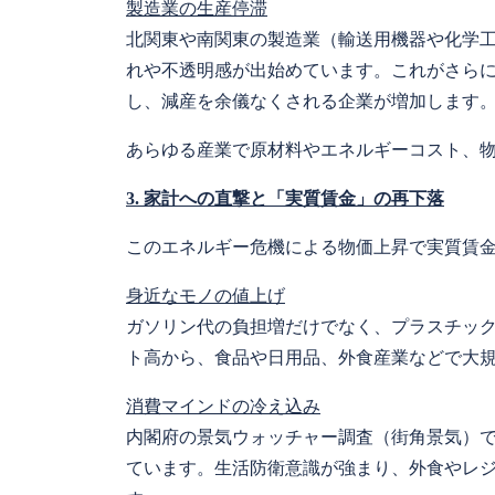
製造業の生産停滞
北関東や南関東の製造業（輸送用機器や化学
れや不透明感が出始めています。これがさらに
し、減産を余儀なくされる企業が増加します
あらゆる産業で原材料やエネルギーコスト、
3. 家計への直撃と「実質賃金」の再下落
このエネルギー危機による物価上昇で実質賃
身近なモノの値上げ
ガソリン代の負担増だけでなく、プラスチッ
ト高から、食品や日用品、外食産業などで大
消費マインドの冷え込み
内閣府の景気ウォッチャー調査（街角景気）
ています。生活防衛意識が強まり、外食やレ