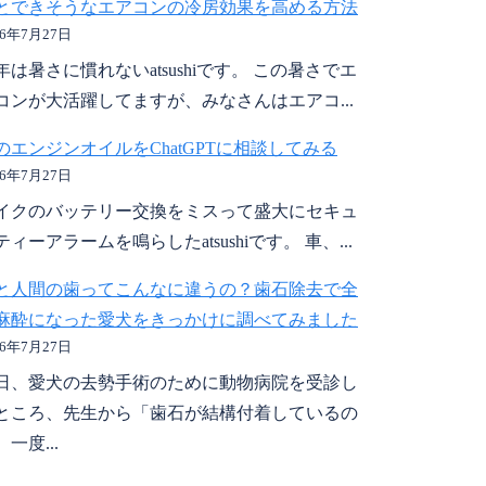
とできそうなエアコンの冷房効果を高める方法
26年7月27日
年は暑さに慣れないatsushiです。 この暑さでエ
コンが大活躍してますが、みなさんはエアコ...
のエンジンオイルをChatGPTに相談してみる
26年7月27日
イクのバッテリー交換をミスって盛大にセキュ
ティーアラームを鳴らしたatsushiです。 車、...
と人間の歯ってこんなに違うの？歯石除去で全
麻酔になった愛犬をきっかけに調べてみました
26年7月27日
日、愛犬の去勢手術のために動物病院を受診し
ところ、先生から「歯石が結構付着しているの
一度...