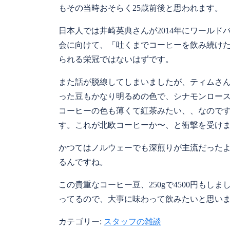
もその当時おそらく25歳前後と思われます。
日本人では井崎英典さんが2014年にワール
会に向けて、「吐くまでコーヒーを飲み続け
られる栄冠ではないはずです。
また話が脱線してしまいましたが、ティムさ
った豆もかなり明るめの色で、シナモンロー
コーヒーの色も薄くて紅茶みたい、、なので
す。これが北欧コーヒーか〜、と衝撃を受け
かつてはノルウェーでも深煎りが主流だった
るんですね。
この貴重なコーヒー豆、250gで4500円も
ってるので、大事に味わって飲みたいと思い
カテゴリー:
スタッフの雑談