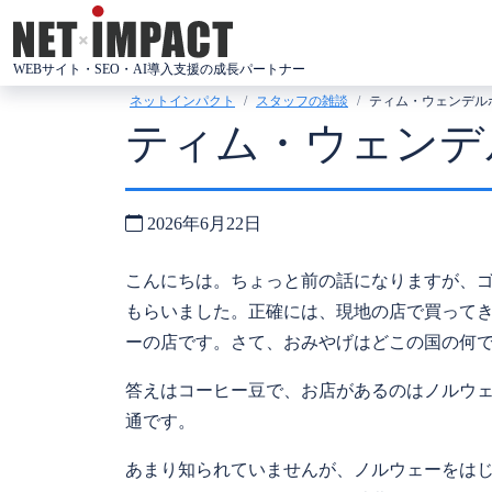
コ
ン
WEBサイト・SEO・AI導入支援の成長パートナー
テ
ネットインパクト
スタッフの雑談
ティム・ウェンデル
ン
ティム・ウェンデ
ツ
へ
ス
2026年6月22日
キ
ッ
こんにちは。ちょっと前の話になりますが、
プ
もらいました。正確には、現地の店で買って
ーの店です。さて、おみやげはどこの国の何
答えはコーヒー豆で、お店があるのはノルウ
通です。
あまり知られていませんが、ノルウェーをは