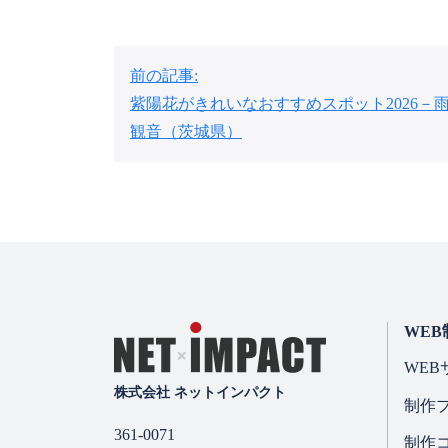
投
前の記事:
稿
紫陽花がきれいなおすすめスポット2026－
ナ
観音（茨城県）
ビ
ゲ
ー
シ
ョ
WEB
ン
WEB
株式会社 ネットインパクト
制作
361-0071
制作