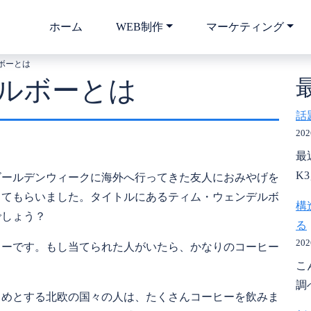
ホーム
WEB制作
マーケティング
ボーとは
ルボーとは
話
20
最
K
ゴールデンウィークに海外へ行ってきた友人におみやげを
きてもらいました。タイトルにあるティム・ウェンデルボ
構
でしょう？
る
20
ェーです。もし当てられた人がいたら、かなりのコーヒー
こ
調
じめとする北欧の国々の人は、たくさんコーヒーを飲みま