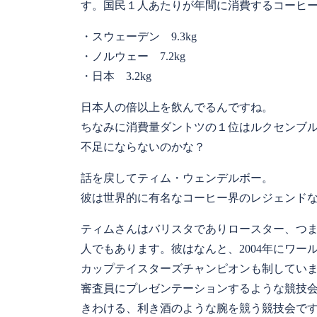
す。国民１人あたりが年間に消費するコーヒ
・スウェーデン 9.3kg
・ノルウェー 7.2kg
・日本 3.2kg
日本人の倍以上を飲んでるんですね。
ちなみに消費量ダントツの１位はルクセンブル
不足にならないのかな？
話を戻してティム・ウェンデルボー。
彼は世界的に有名なコーヒー界のレジェンド
ティムさんはバリスタでありロースター、つ
人でもあります。彼はなんと、2004年にワー
カップテイスターズチャンピオンも制してい
審査員にプレゼンテーションするような競技
きわける、利き酒のような腕を競う競技会で