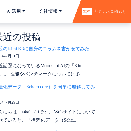
AI活用
会社情報
無料
今すぐお見積もり
最近の投稿
題のKimi K3に自身のコラムを書かせてみた
26年7月31日
近話題になっているMoonshot AIの「Kimi
3」。 性能やベンチマークについては多...
造化データ（Schema.org）を簡単に理解してみ
26年7月29日
んにちは、takahashiです。 Webサイトについて
べていると、「構造化データ（Sche...