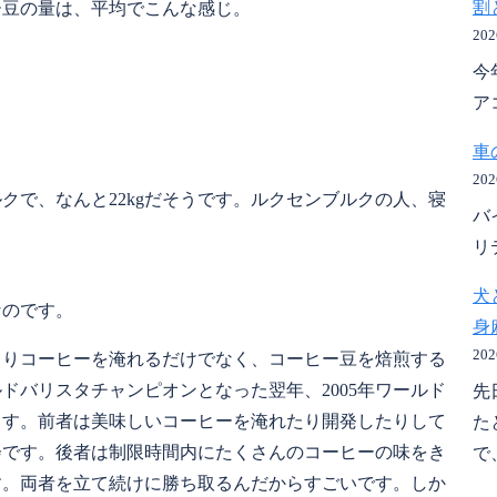
割
ー豆の量は、平均でこんな感じ。
20
今
ア
車
20
クで、なんと22kgだそうです。ルクセンブルクの人、寝
バ
リ
犬
なのです。
身
20
まりコーヒーを淹れるだけでなく、コーヒー豆を焙煎する
ルドバリスタチャンピオンとなった翌年、2005年ワールド
先
ます。前者は美味しいコーヒーを淹れたり開発したりして
た
会です。後者は制限時間内にたくさんのコーヒーの味をき
で、
す。両者を立て続けに勝ち取るんだからすごいです。しか